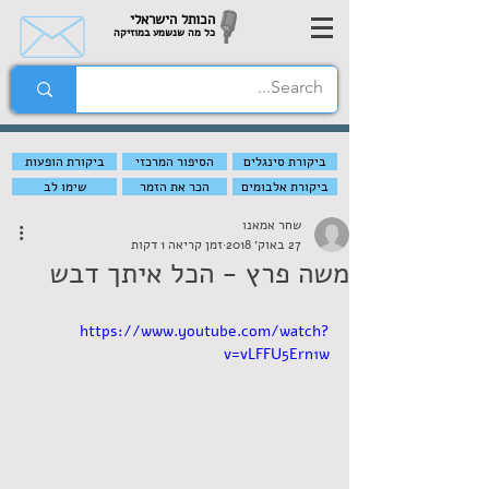
הכותל הישראלי
כל מה שנשמע במוזיקה
ביקורת סינגלים
הסיפור המרכזי
ביקורת הופעות
ביקורת אלבומים
הכר את הזמר
שימו לב
שחר אמאנו
27 באוק׳ 2018
זמן קריאה 1 דקות
משה פרץ - הכל איתך דבש
https://www.youtube.com/watch?
v=vLFFU5Ern1w