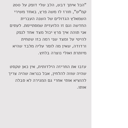
"הכל איתך דבש, הלב שלי דופק על 200 
קמ"ש", חורז לו משה פרץ, באחד משירי 
השמאלץ הגדולים של השנה העברית 
החדשה וגם זו הלועזית שמסתיימת. לעתים 
אני תוהה איך פרץ יכול מצד אחד לנפק 
להיטי על ומצד שני רמה כזו שטחית 
ורדודה, שאין מה לומר עליה מלבד שהיא 
מיותרת ואולי נוצרה בלחץ.
עזבו את החריזה הילדותית, אין כאן טקסט 
שהיה שווה להלחין, אבל כנראה שהיה צריך 
להוציא אותי אחרי גם המגירה לא סבלה 
אותו.