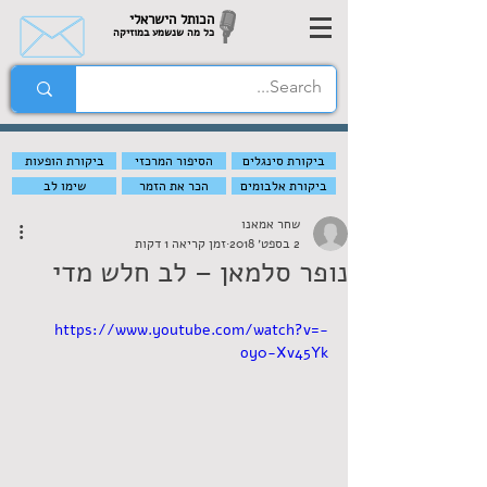
הכותל הישראלי
כל מה שנשמע במוזיקה
ביקורת סינגלים
הסיפור המרכזי
ביקורת הופעות
ביקורת אלבומים
הכר את הזמר
שימו לב
שחר אמאנו
2 בספט׳ 2018
זמן קריאה 1 דקות
נופר סלמאן – לב חלש מדי
https://www.youtube.com/watch?v=-
oy0-Xv45Yk