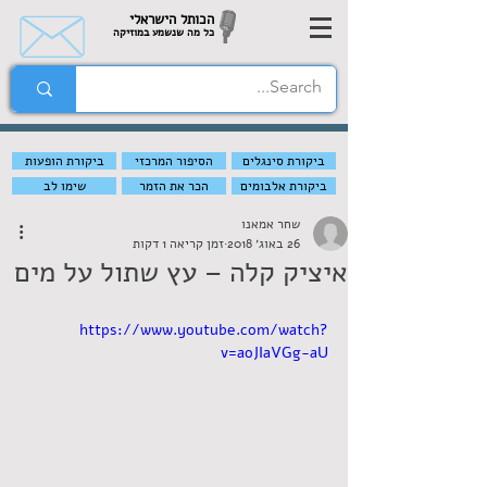
הכותל הישראלי
כל מה שנשמע במוזיקה
ביקורת סינגלים
הסיפור המרכזי
ביקורת הופעות
ביקורת אלבומים
הכר את הזמר
שימו לב
שחר אמאנו
26 באוג׳ 2018
זמן קריאה 1 דקות
איציק קלה – עץ שתול על מים
https://www.youtube.com/watch?
v=aoJIaVGg-aU