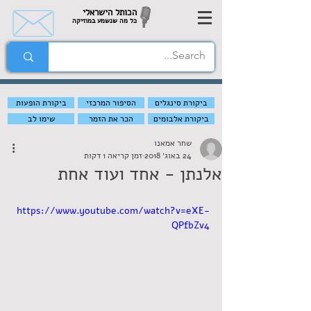
הכותל הישראלי
כל מה שנשמע במוזיקה
ביקורת סינגלים
הסיפור המרכזי
ביקורת הופעות
ביקורת אלבומים
הכר את הזמר
שימו לב
שחר אמאנו
24 באוג׳ 2018
זמן קריאה 1 דקות
אלנתן - אחד ועוד אחת
https://www.youtube.com/watch?v=eXE-
QPfbZv4