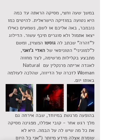
במשך שעה וחצי, מסיקה הראתה עד כמה 
היא נטועה במוזיקה הישראלית. להיטים כמו 
נובמבר, באה אליכם או לשם, נשמעים כאילו 
יצאו אתמול ולא סוגרים תיכף עשור. הדילוג 
ל"זהרה" שכתב לה 
גוסטו
 המצוין, ומשם 
ל"למוניני" הטוניסאי של 
האדי ג'ואני
, 
מתבצע בקלילות מרשימה, לצד מחווה 
לאגדה אריתה פרנקלין עם Natural 
Woman לזכרה של הדיווה, שהלכה לעולמה 
באותו יום.
בהופעה מרגשת במיוחד, שבה אירחה גם 
מלך רגש אחר - קובי אפללו, מפגינה מסיקה 
את כל מה שיש לה על הבמה. היא לא 
שומרת אצלה מידע מיותר ("אני כל היום 