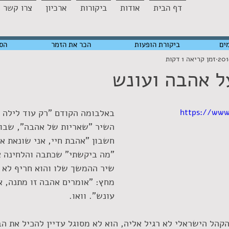
דף הבית
אודות
ביקורות
ארכיון
צרו קשר
ים
ביקורת הופעות
הכר את הזמר
הס
זמן קריאה 1 דקות
על אהבה ועונש
https://ww
באלבומה הקודם "רק עוד לילה 
השיר "שאריות של אהבה", שבו ל
חשבון "אהבת חיי, אני שונאת או
"מה ביקשתי" שכתבה והלחינה אי
שיר ההמשך שלו והוא חריף לא 
מחץ: "אומרים אהבה זו מתנה, אנ
עונש". וואו.
 הקהל הישראלי לא רגיל אליה, הוא לא מסוגל עדיין להכיל את ה