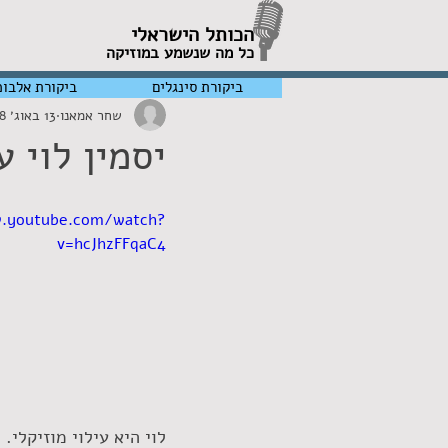
הכותל הישראלי
כל מה שנשמע במוזיקה
ביקורת סינגלים
ביקורת אלבומ
שחר אמאנו
13 באוג׳ 2018
יסמין לוי 
w.youtube.com/watch?
v=hcJhzFFqaC4
לוי היא עילוי מוזיקלי.