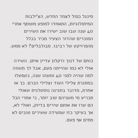
סינגל כפול לצמד החדש, הצ'ילבות 
המיתולוגיות, התאחדו למופע משותף אחרי 
40 שנה שבו שוב ישירו את השירים 
המוכרים שהדור הצעיר מכיר בכלל 
מהפרויקט של רביבו. מבולבלים? לא ממש.
כוחם של דנוך ודקלון עדיין איתן. השירה 
אולי לא כמו שהייתה פעם, אבל לך תשווה 
למה שהיה לפני 40 ומשהו שנה, כשפעלו 
במסגרת צלילי העוד וצלילי הכרם. כך או 
אחרת, מדובר בחגיגה נוסטלגית שאולי 
תכריע מי משניהם טוב יותר, כי אחרי הכל 
הם שרו את אותם שירים בדיוק, ואולי לא, 
אך בעיקר כזו שמעידה ששירים טובים לא 
מתים אף פעם.