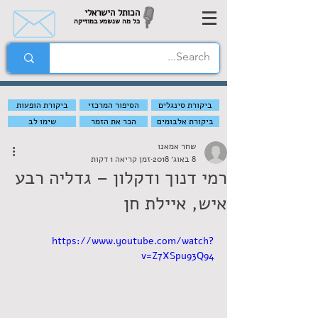
הכותל הישראלי
כל מה שנשמע במוזיקה
ביקורת סינגלים
הסיפור המרכזי
ביקורת הופעות
ביקורת אלבומים
הכר את הזמר
שימו לב
שחר אמאנו
8 באוג׳ 2018
זמן קריאה 1 דקות
רמי דנוך ודקלון – גדליה רבע
איש, איילת חן
https://www.youtube.com/watch?
v=Z7XSpu93Q94