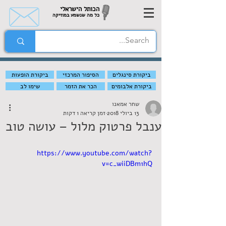
הכותל הישראלי
כל מה שנשמע במוזיקה
ביקורת סינגלים
הסיפור המרכזי
ביקורת הופעות
ביקורת אלבומים
הכר את הזמר
שימו לב
שחר אמאנו
13 ביולי 2018
זמן קריאה 1 דקות
ענבל פרטוק מלול – עושה טוב
https://www.youtube.com/watch?
v=c_wiiDBm1hQ