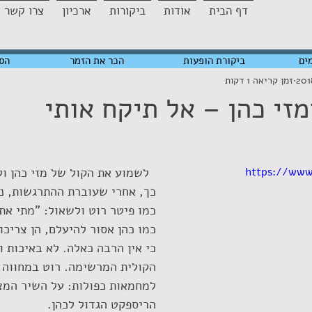
דף הבית
אודות
ביקורות
ארכיון
צרו קשר
ים
ביקורת הופעות
הכר את הזמר
הס
זמן קריאה 1 דקות
מזי כהן – אל תיקח אותי
https://ww
  לשמוע את הקול של מזי כהן ו
כך, אחרי שעוברת ההתרגשות, נו
כמו פיטר רוט ולשאול: "מתי את 
כמו כהן אסור להיעלם, הן צריכות
כי אין הרבה כאלה. לא באיכות ול
הקולית המרשימה. רוט במחווה ה
למחמאות כפולות: על השיר המצו
הריספקט הגדול לכהן.