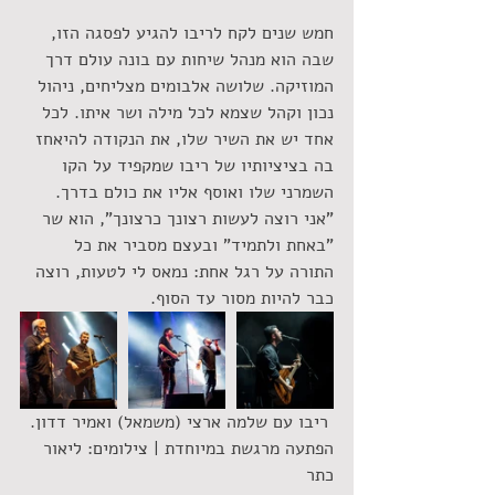
חמש שנים לקח לריבו להגיע לפסגה הזו, 
שבה הוא מנהל שיחות עם בונה עולם דרך 
המוזיקה. שלושה אלבומים מצליחים, ניהול 
נכון וקהל שצמא לכל מילה ושר איתו. לכל 
אחד יש את השיר שלו, את הנקודה להיאחז 
בה בציציותיו של ריבו שמקפיד על הקו 
השמרני שלו ואוסף אליו את כולם בדרך. 
"אני רוצה לעשות רצונך כרצונך", הוא שר 
"באחת ולתמיד" ובעצם מסביר את כל 
התורה על רגל אחת: נמאס לי לטעות, רוצה 
כבר להיות מסור עד הסוף.
 ריבו עם שלמה ארצי (משמאל) ואמיר דדון. 
הפתעה מרגשת במיוחדת | צילומים: ליאור 
כתר