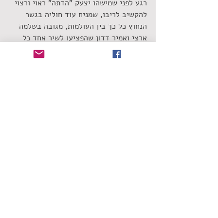
רגע לפני שמישהו יצעק "הדתה" ראוי ורצוי 
להקשיב לריבו, שמניח עוד חוליה בגשר 
הנחוץ כל כך בין העולמות, מגובה בשלמה 
ארצי ואמיר דדון שהפציעו לשיר אחד כל 
אחד. כמות האהבה שקיבל ריבו מהקהל 
והחזיר חזרה נדירה מאוד במקומותינו. מסרי 
האחדות ששלח, היכולת לעמוד על במה 
ולהגיד אני הולך בדרך שלא מקובלת על 
ההורים שלי שבגלל זה לא נמצאים כאן – 
אבל אני מאמין בה, השמחה הגדולה שגרם 
ללא הבדלי דת ומין, הם אלה ההופכים את 
הופעותיו של ריבו למרגשות במיוחד.
אל תחמיצו.
הופעות