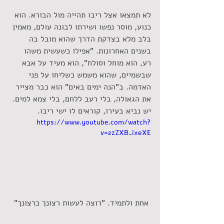
לא תמצאו אצל ריבו תהייה מול הבורא. הוא 
כנוע, מוסר נפשו ושירתו לבונה עולם, מאמין 
בלב מלא בצדקת הדרך שהוא מובל בה 
בשנים האחרונות. "אפילו כשעשית משהו 
רע, הוא מוחל וסולח", הוא מעיד על אבא 
שבשמיים, שהוא משמש כשליחו על פני 
האדמה. ב"הנה ימים באים" הוא כבר מצייר 
את הגאולה, בלי רעב ללחם, בלי צמא למים. 
יש נביא בעירו, קוראים לו ישי ריבו.
https://www.youtube.com/watch?
v=2zZXB_ixeXE
 אחת ולתמיד. "רוצה לעשות רצונך כרצונך"