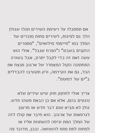
 אם תסתכלו על רשימת השירים תגלו שגולן 
הלך גם לפינות, לשירים פחות מוכרים של 
המלך כמו "סיימתי מילואים", "מספרים 
הזקנים בשבט" ו"הפרח שנבל". אולי הוא 
עשה זאת זה כדי לקבל יתרון, אבל בשורה 
התחתונה הקול המצמרר של ארגוב מנצח את 
הכל, גם את הקידמה, ורק תקשיבו להבדלים 
ב"ים של דמעות".
צריך אולי לחוקק חוק שיש שירים שלא 
נוגעים בהם, אלא אם כן הבאת משהו חדש. 
גולן לא מביא שום דבר חדש או מרענן 
לגרסאות של ארגוב. הוא חיבר את קולו לזה 
של המלך המת וניסה להשתוות אליו או 
לפחות לתת פתח להשוואה. ובכן, מדובר פה 