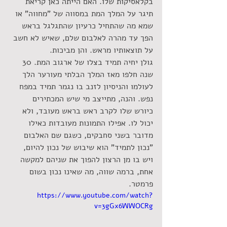
בקלאסיקות שלו. האם הייתה כאן קריאת 
תיגר על המלך המת במסווה של "מחווה" או 
שמא מה שהתחיל כרעיון שהתגלגל בראש 
הפך עד מהרה לאלבום שלם, שאיש לא חשב 
על תוצאותיו מראש. והן מביכות.
גולן יחיה תמיד בצלו של ארגוב המת. 30 
שנה חלפו מאז המלך הבלתי מעורער הלך 
לעולמו והניסיון לזנב בו נגמר תמיד במפח 
נפש. והנה, מתייצב מי שיש המכתירים 
כיורש שלו לקרב ראש בראש מעובד, ולא 
יכול לו. אפילו התמונות מעובדות כאילו 
מדובר בשני סחבקים, כשגם שם האלבום 
"נכון לתמיד" הוא שיבוש של נכון להיום, 
ויש בו מן הרצון להפוך את שניהם למקשה 
אחת, ברמה שווה, מה שאינו נכון בשום 
פרמטר.
https://www.youtube.com/watch?
v=3gGx6WWOCRg