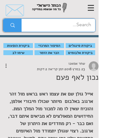
הכותל הישראלי
כל מה שנשמע במוזיקה
ביקורת סינגלים
הסיפור המרכזי
ביקורת הופעות
ביקורת אלבומים
הכר את הזמר
שימו לב
שחר אמאנו
23 במרץ 2018
זמן קריאה 2 דקות
נכון לאף פעם
אייל גולן שם את עצמו ראש בראש מול זהר 
ארגוב באלבום  מיותר שכולו חיבורי אולפן, 
והוכיח שאין לו מה למכור מול המלך המת. 
החידושים המאולצים לא מביאים איתם דבר, 
ואם כבר - רק מחדדים את היתרון של 
ארגוב. רצוי שגולן יתמודד מול האיומים 