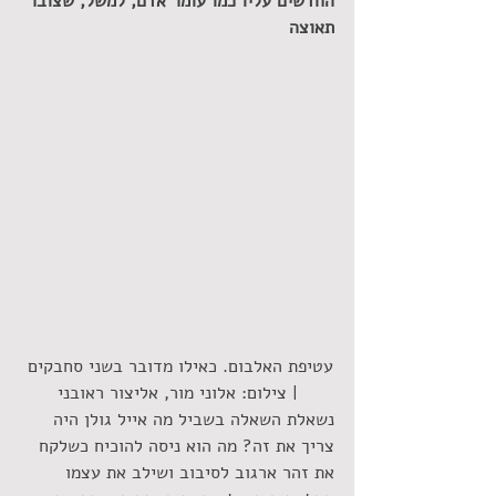
החדשים עליו כמו עומר אדם, למשל, שצובר 
תאוצה
עטיפת האלבום. כאילו מדובר בשני סחבקים 
| צילום: אלוני מור, אליצור ראובני
נשאלת השאלה בשביל מה אייל גולן היה 
צריך את זה? מה הוא ניסה להוכיח כשלקח 
את זהר ארגוב לסיבוב ושילב את עצמו 