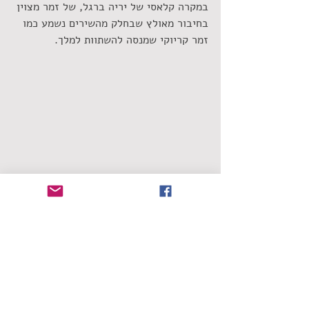
במקרה קלאסי של יריה ברגל, של זמר מצוין 
בחיבור מאולץ שבחלק מהשירים נשמע כמו 
זמר קריוקי שמנסה להשתוות למלך.
אייל גולן. יש לו איומים אחרים להתמודד 
איתם | צילום יח"צ, מתוך אתר לינקטון