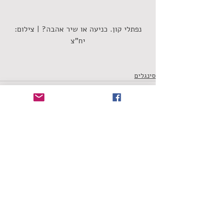
 נפתלי קון. כניעה או שיר אהבה? | צילום: 
יח"צ
סינגלים
תגובות
כתיבת תגובה...