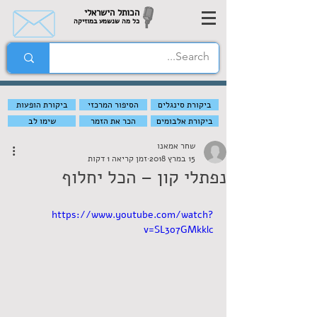
הכותל הישראלי
כל מה שנשמע במוזיקה
ביקורת סינגלים
הסיפור המרכזי
ביקורת הופעות
ביקורת אלבומים
הכר את הזמר
שימו לב
שחר אמאנו
15 במרץ 2018
זמן קריאה 1 דקות
נפתלי קון – הכל יחלוף
https://www.youtube.com/watch?
v=SL3o7GMkklc