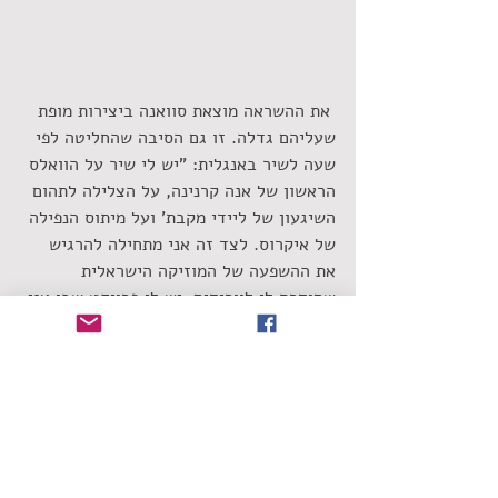
 את ההשראה מוצאת סוואנה ביצירות מופת 
שעליהם גדלה. זו גם הסיבה שהחליטה לפי 
שעה לשיר באנגלית: "יש לי שיר על הוואלס 
הראשון של אנה קרנינה, על הצלילה לתהום 
השיגעון של ליידי מקבת' ועל מיתוס הנפילה 
של איקרוס. לצד זה אני מתחילה להרגיש 
את ההשפעה של המוזיקה הישראלית 
שחודרת לי לוורידים. יש לי פרויקט שבו אני 
מתרגמת לאנגלית את נכסי הצאן והברזל של 
המוזיקה הישראלית העכשווית. שירים של 
אביתר בנאי, ירמי קפלן, עמיר בניון וגידי 
גוב. לפרויקט קוראים The Calling והוא 
משמש כגשר בין התרבות הישראלית לקהלים 
דוברי אנגלית".
היא מאוד מתחברת לג'וני מיטשל, בעיקר 