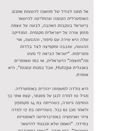
אל תתנו לגודל של סוואנה להטעות אתכם. 
האוסטרלית הקטנה שהחליטה להישאר 
בישראל בעקבות האהבה, לבשה על עצמה 
מזמן צורה על ישראלית מקומית. המוזיקה 
שלה היא שירה עם סיפור, וההגשה, אוי 
ההגשה, שובבה ומקפיצה לצד בלדות 
מטריפות. "ישראל הביאה לי מעט 
מה"חוצפה" הישראלית, או כמו שאומרים 
באנגלית Hutzpa, אבל במנות קטנות", היא 
אומרת.
היא נולדה למשפחה יהודית באוסטרליה. 
מגיל 10 למדה לנגן על פסנתר, קצת אחר כך 
הוסיפה גיטרה, כשהייתה בת 14 סקסופון 
ולאחר מכן גם נבל. כשהייתה בת 17 למדה 
ציור ואנימציה באוניברסיטה לאומנויות 
בסידני. "האמת שלא תכננתי להישאר 
בישראל", היא מודה. "באתי כמתנדבת 