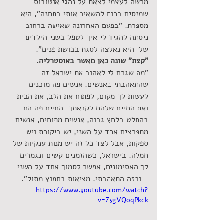
מרשה לעצמי לצאת על נהגי אוטובוס 
שמנסים בכוח להשאיר אותי בתחנה", היא 
מספרת. "בפעם האחרונה שאישה ברחוב 
ניסתה להגיד לי איך לטפל בשני הילדים 
שלי היא נאלצה לסגת בבושת פנים".
"קצת" שונה כאן מאשר באוסטרליה.
"מה שגרם לי לאהוב את ישראל זה 
שהתאהבתי באנשים. אנשים פה מוכנים 
לעשות לך מקום, לפתוח את הלב, את הבית 
ואת החיים שלהם לקראתך. החיים פה הם 
בהחלט בלחץ גבוה, אנשים מתוחים, אנשים 
מתפרצים אחד על השני, יש ביקורת ויש 
ספקות, אבל לצד כל זה יש מנות ענקיות של 
חמלה. בישראל, כשהזמנים קשים ונגמרים 
לך האסימונים, אפשר לסמוך אחד על השני 
- ובזה התאהבתי. מציאות בחמוץ מתוק".
https://www.youtube.com/watch?
v=Z3gVQoqPkck