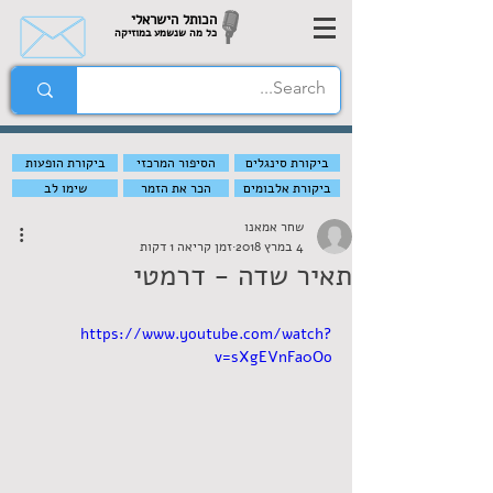
הכותל הישראלי
כל מה שנשמע במוזיקה
ביקורת סינגלים
הסיפור המרכזי
ביקורת הופעות
ביקורת אלבומים
הכר את הזמר
שימו לב
שחר אמאנו
4 במרץ 2018
זמן קריאה 1 דקות
תאיר שדה - דרמטי
https://www.youtube.com/watch?
v=sXgEVnFa0Oo