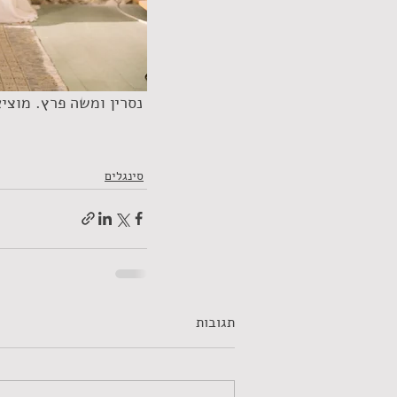
 נסרין ומשה פרץ. מוציאים מעצמם את המיטב | צילום יח"צ אלוני מור
סינגלים
תגובות