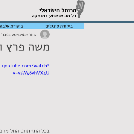
הכותל הישראלי
כל מה שנשמע במוזיקה
ביקורת סינגלים
ביקורת אלבומ
שחר אמאנו
20 בפבר׳ 2018
משה פרץ ונ
w.youtube.com/watch?
v=vsW46vhVX4U
בכל החזיתות, החל מהכו