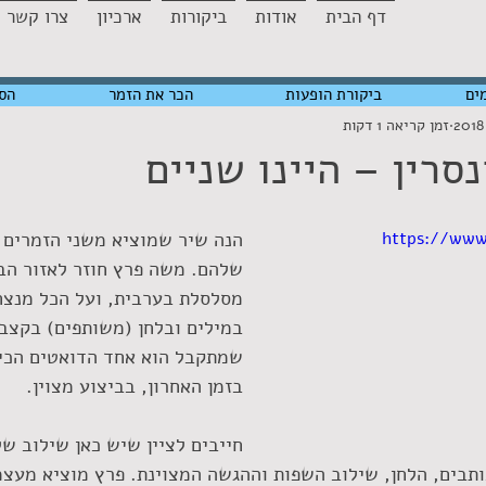
דף הבית
אודות
ביקורות
ארכיון
צרו קשר
ים
ביקורת הופעות
הכר את הזמר
הס
זמן קריאה 1 דקות
סרין – היינו שניים
https://ww
הנה שיר שמוציא משני הזמרים 
שלהם. משה פרץ חוזר לאזור הבל
מסלסלת בערבית, ועל הכל מנצח 
במילים ובלחן (משותפים) בקצב
שמתקבל הוא אחד הדואטים הכי י
בזמן האחרון, בביצוע מצוין.
חייבים לציין שיש כאן שילוב של
תבים, הלחן, שילוב השפות וההגשה המצוינת. פרץ מוציא מעצמ