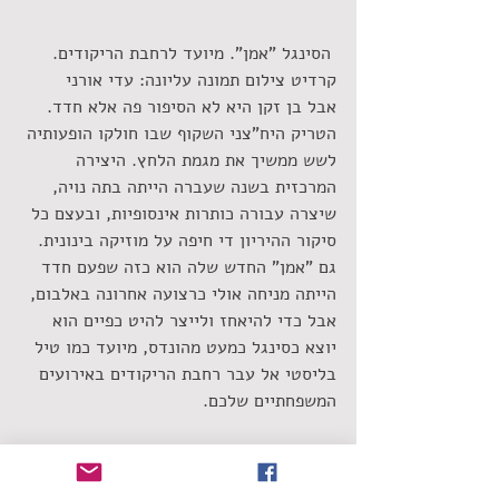
 הסינגל "אמן". מיועד לרחבת הריקודים. 
קרדיט צילום תמונה עליונה: עדי אורני
אבל בן זקן היא לא הסיפור פה אלא חדד. 
הטריק היח"צני השקוף שבו חולקו הופעותיה 
לשש ממשיך את מגמת הלחץ. היצירה 
המרכזית בשנה שעברה הייתה בתה נויה, 
שיצרה עבורה כותרות אינסופיות, ובעצם כל 
סיקור ההיריון די חיפה על מוזיקה בינונית. 
גם "אמן" החדש שלה הוא כזה שפעם חדד 
הייתה מניחה אולי כרצועה אחרונה באלבום, 
אבל כדי להיאחז ולייצר להיט כפיים הוא 
יוצא כסינגל כמעט מהונדס, מיועד כמו טיל 
בליסטי אל עבר רחבת הריקודים באירועים 
המשפחתיים שלכם.
חדד הפכה לחביבת התקשורת, שמדלגת על 
ביקורת אמיתית על המוזיקה של חדד 