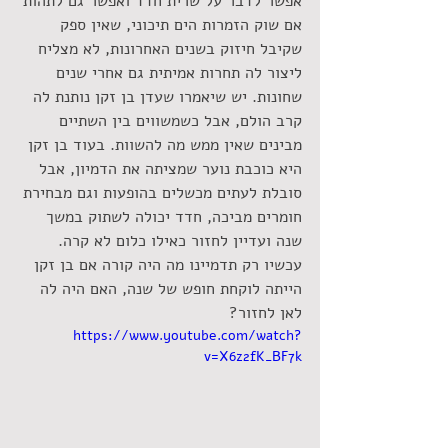
אפשר לדבר על שרית חדד ואפשר גם לתהות 
אם שוק הזמרות הים תיכוני, שאין ספק 
שקיבל חיזוק בשנים האחרונות, לא מצליח 
ליצור לה תחרות אמיתית גם אחרי שנים 
שחונות. יש שיאמרו שעדן בן זקן נותנת לה 
קרב הולם, אבל כשמשווים בין השתיים 
מבינים שאין ממש מה להשוות. בעוד בן זקן 
היא כוכבת נוער שמציתה את הדמיון, אבל 
סובלת לעתים מכשלים בהופעות וגם מבחירת 
חומרים מביכה, חדד יכולה לשתוק במשך 
שנה ועדיין לחזור כאילו כלום לא קרה. 
עכשיו רק תדמיינו מה היה קורה אם בן זקן 
הייתה לוקחת חופש של שנה, האם היה לה 
לאן לחזור?
https://www.youtube.com/watch?
v=X6z2fK_BF7k