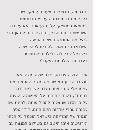
 נינט פה, נינט שם. פעם היא מקליטה 
בארצות הברית וזוכה על פי הדיווחים 
למחמאות ממפיקי על, רגע אחר היא על כס 
השופטת בכוכב הבא, והנה שוב היא כאן כדי 
לנצל את המומנטום של ההופעה 
הטלוויזיונית ואולי להוכיח לקהל שלה 
בישראל שבלילה בלילה היא חולמת 
בעברית. הצלחתם לעקוב?
טייב עושה עם הקריירה שלה מה שהיא 
חושבת לנכון ומי שרוצה מוזמן להתאים את 
עצמו אליה. הנחיתה חזרה לעברית רכה 
במיוחד, בשיר ניחומים על האישה שנשענת 
על בן הזוג שמצליח להכיל אותה ולהיות שם 
עבורה אחרי טרדות היום היום. דודו טסה 
הנסיך של המוזיקה בישראל הופקד על הלחן 
ומרגישים אותו היטב גם בשילוב המנצח עם 