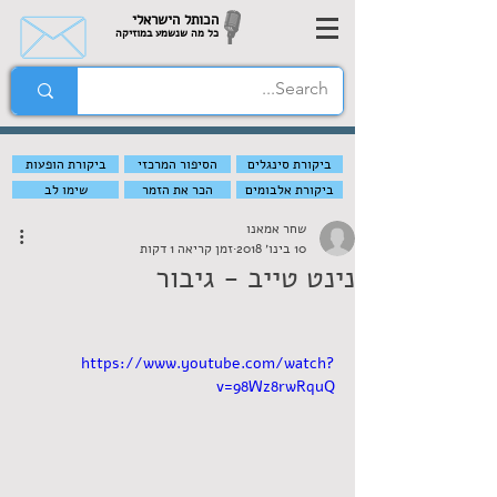
הכותל הישראלי
כל מה שנשמע במוזיקה
ביקורת סינגלים
הסיפור המרכזי
ביקורת הופעות
ביקורת אלבומים
הכר את הזמר
שימו לב
שחר אמאנו
10 בינו׳ 2018
זמן קריאה 1 דקות
נינט טייב - גיבור
https://www.youtube.com/watch?
v=98Wz8rwRquQ