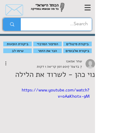
הכותל הישראלי
כל מה שנשמע במוזיקה
ביקורת סינגלים
הסיפור המרכזי
ביקורת הופעות
ביקורת אלבומים
הכר את הזמר
שימו לב
שחר אמאנו
7 בדצמ׳ 2017
זמן קריאה 1 דקות
נוי כהן - לשרוד את הלילה
https://www.youtube.com/watch?
v=oAaKh0tx-9M