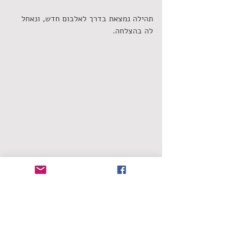
תהילה נמצאת בדרך לאלבום חדש, ונאחל 
לה בהצלחה. 
שחר אמאנו
הכותל הישראלי
תמ"א
תהילה
סינגלים