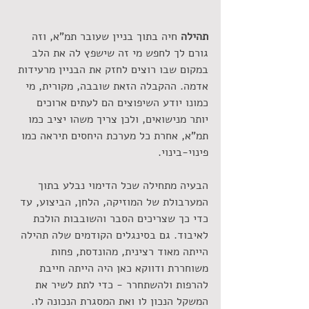
תהילה 
חיה בתוך בניין שעובר תמ"א, וזה 
גורם לך לחפש מי זה שישפץ לה את הלב 
במקום שבו רוצים לחזק את הבניין מרעידות 
אדמה. ההקבלה הזאת שובבה, מקורית, מי 
כמונו יודע השיפוצים הם לעתים ארוכים 
יותר מנישואים, ולכן צריך משהו יציב כמו 
תמ"א, אחרת כל מערכת היחסים תיראה כמו 
פינוי-בינוי. 
הבעיה מתחילה שכל הדימוי נבלע בתוך 
המערבולת של המוזיקה, הלחן, הביצוע, עד 
כדי כך שצריכים הסבר והשובבות הולכת 
לאיבוד. גם בסינגלים הקודמים שלה תהילה 
הייתה מאוד רצינית, מהונדסת, פחות 
משוחררת ודווקא כאן היה הייתה חייבת 
להרפות ולהשתחרר - כדי לתת לשיר את 
המשקל הנכון לו ואת המסגרת הנכונה לו.