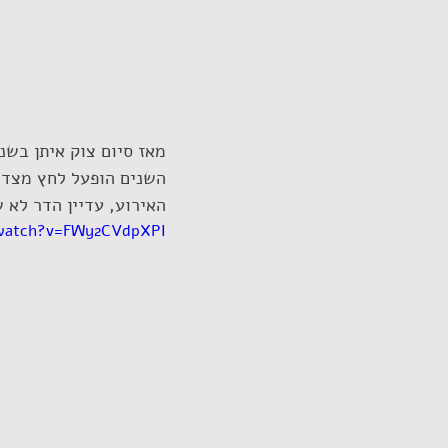
השנים הופעל לחץ מצד ה
האירוע, עדיין הדר לא 
watch?v=FWy2CVdpXPI