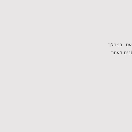
די חמאס. במהלך 
נים לאחר 