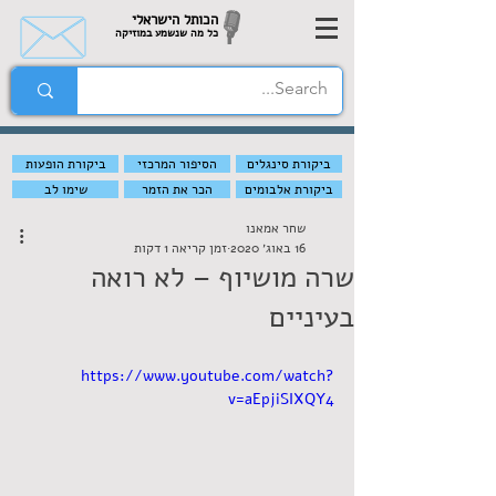
הכותל הישראלי
כל מה שנשמע במוזיקה
ביקורת סינגלים
הסיפור המרכזי
ביקורת הופעות
ביקורת אלבומים
הכר את הזמר
שימו לב
שחר אמאנו
16 באוג׳ 2020
זמן קריאה 1 דקות
שרה מושיוף – לא רואה
בעיניים
https://www.youtube.com/watch?
v=aEpjiSIXQY4