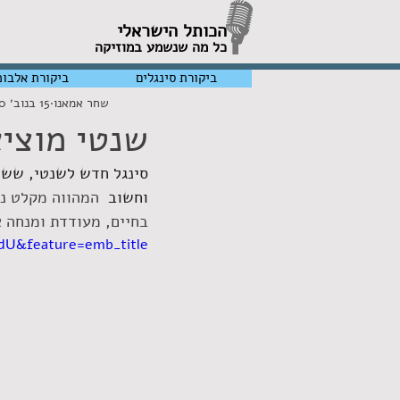
הכותל הישראלי
כל מה שנשמע במוזיקה
ביקורת סינגלים
ביקורת אלבומ
שחר אמאנו
15 בנוב׳ 2020
שנטי מוציאה מה
סינגל חדש לשנטי, ששמה
וחשוב 
 המהווה מקלט נד
בחיים, מעודדת ומנחה א
U&feature=emb_title