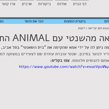
דף הבית
אודות
ביקורות
ארכיון
צרו קשר
ים
ביקורת הופעות
הכר את הזמר
הס
זמן קריאה 1 דקות
שנטי עם ANIMAL החדש
 ניתן לה על ידי אמא שהקימה את "בית השאנטי" בתל אביב, מ
יר לנוער בסיכון. שנטי עובדת עוזרת שם לצעירים במצוקה למ
ותם להגשים חלומות. 
צפו בקליפ:
https://www.youtube.com/watch?v=evuoVp0W4d