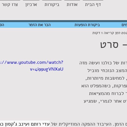
דף הבית
אודות
ביקורות
ארכיון
צרו קשר
ים
ביקורת הופעות
הכר את הזמר
הס
זמן קריאה 1 דקות
- סרט
ות של כולנו ועשה מזה 
s://www.youtube.com/watch?
v=4i99ugVNXaU
המצב הנוכחי מוביל 
 למחשבות מיותרות, 
פרקות, כשהמפלט הוא 
 לברוח מהמציאות 
ט אחר לגמרי, שמגיע 
 הזמן. העיבוד ההפקה המוזיקלית של 
עדי רותם ועינב ג'קסון כה