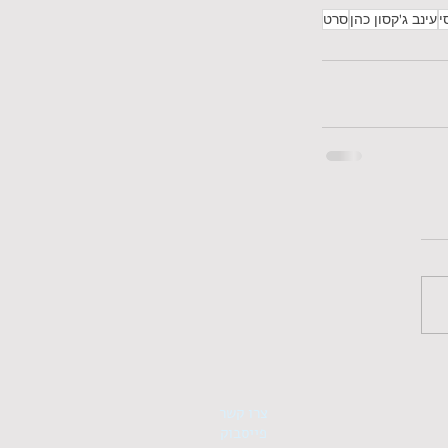
י
עינב ג'קסון כהן
סרט
צרו קשר
פייסבוק