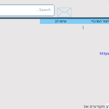
יפור המרכזי
שימו לב
http
ן
 מקפיצים את 