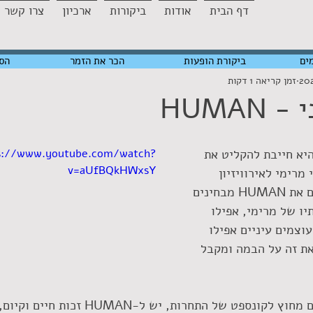
דף הבית
אודות
ביקורות
ארכיון
צרו קשר
ים
ביקורת הופעות
הכר את הזמר
הס
זמן קריאה 1 דקות
HUMAN
יא חייבת להקליט את 
s://www.youtube.com/watch?
v=aUfBQkHWxsY
רימי לאירוויזיון 
ונשאר בחוץ. כששומעים את HUMAN מבחינים 
יו של מרימי, אפילו 
וצמים עיניים אפילו 
את זה על הבמה ומקבל 
אבל נשאלת השאלה האם מחוץ לקונספט של התחרות, יש 