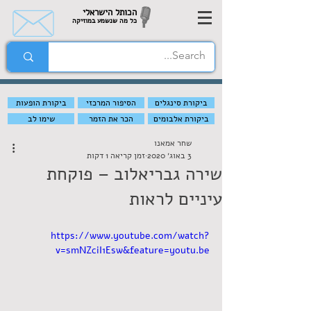
הכותל הישראלי
כל מה שנשמע במוזיקה
ביקורת סינגלים
הסיפור המרכזי
ביקורת הופעות
ביקורת אלבומים
הכר את הזמר
שימו לב
שחר אמאנו
3 באוג׳ 2020
זמן קריאה 1 דקות
שירה גבריאלוב – פוקחת
עיניים לראות
https://www.youtube.com/watch?
v=smNZciI1Esw&feature=youtu.be