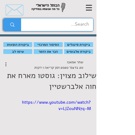
הכותל הישראלי
כל מה שנשמע במוזיקה
ביקורת סינגלים
הסיפור המרכזי
ביקורת הופעות
ביקורת אלבומים
הכר את הזמר
שימו לב
שחר אמאנו
20 בדצמ׳ 2020
זמן קריאה 1 דקות
שילוב מצוין: גוסטו מארח את
חוה אלברשטיין
https://www.youtube.com/watch?
v=LJZ0uNN7q-M