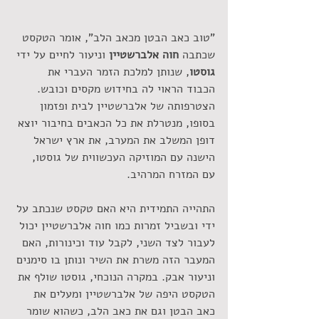
"טוב כאב הבטן מכאב הלב", אומר הטקסט 
שכתבה 
חוה אלברשטיין
 וניעור לחיים על ידי 
גוסטו
, שנותן למלכת הזמר העברי את 
הכבוד הראוי לה בחידוש מקסים וכובש. 
הצטרפותה של אלברשטיין לבית ופזמון 
בסופו, מנטרלת את כל הכאבים בחיבור יוצא 
דופן המשלב את המערב, את ארץ ישראל 
הישנה עם המוזיקה העכשווית של גוסטו, 
עם המזרח המרהיב.
התהייה התמידית היא האם טקסט שנכתב על 
ידי ובשביל זמרות כמו חוה אלברשטיין יכול 
לעבור לצד השני, לקבל עוד וכינורות, האם 
המעבר הזה משרת את השיר ונותן בו סימנים 
וניעור אבק. במקרה הנוכחי, גוסטו שולף את 
הטקסט היפה של אלברשטיין ומעלים את 
כאב הבטן וגם את כאב הלב, כשהוא שומר 