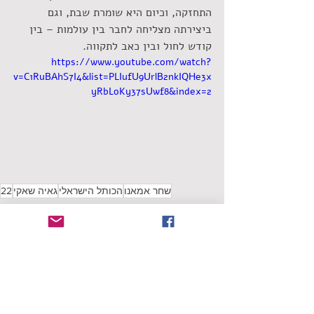
התחזקה, וכיום היא שומרת שבת, וגם 
ביצירתה מצליחה לחבר בין עולמות – בין 
קודש לחול ובין כאב לתקווה.
https://www.youtube.com/watch?
v=C1RuBAhS7I4&list=PLIufU9UrlB2nkIQHe3x
yRbLoKy37sUwf8&index=2
שחר אמאנו
הכותל הישראלי
גאיה שאקי
22
אלבומים
אלבומים