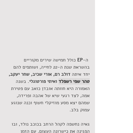
ה-
EP
 כולל חמישה שירים מקוריים 
בהשראת שנת ה-22 לחייה, ושותפים להם 
יחד איתה 
דולב רם, אורי שכיב, שחר יעקב, 
טהר שפי רשפלד
 ואיתי פורטוגלי
. בשנה 
האמורה היא חוותה אובדן כואב עם פטירת 
אמה, לצד רגעי שיא של אהבה ופרידה, 
שמהם יצא מסע מוזיקלי חשוף וכנה שנוגע 
עמוק בלב.
גאיה נחשפה לקהל הרחב בכוכב נולד, ובו 
הפגינה את כישרונה העצום. עם הזמן 