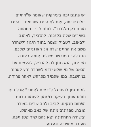
יש פתגם יפה בעירקית שאומר ש"החיים 
כולם שכחה, ואם לא היינו שוכחים – היינו 
מתים רק מלזכור". רותם לביב מתמחה 
בשירים שלה בלזכור, להזכיר, לאהוב 
ולכאוב, לטבול עצמה בתוך היגון ולשחרר 
משם את החיים שלה אל האוזניים שלכם. 
תום להב המוכשר משלים אותה בצורה 
מצוינת, הוא נותן לה להוביל, להעצים את 
הכאב של מי שלא יודע לשחרר ורץ לאחור 
במחשבה, כמו שתמיד מתרחש לאחר פרידה. 
לוקח זמן להתרגל ל"רצים לאחור" אבל הוא 
תופס אותך בעיקר בפזמון לעומת הבתים 
הפחות חזקים. לביב ולהב שרים בצורה 
טובה, מפגינים מינון של כאב מאופק, 
ובשורה התחתונה יצא להם שיר קטן ויפה, 
מעורר מחשבה וגעגוע.