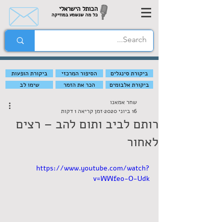
הכותל הישראלי
כל מה שנשמע במוזיקה
ביקורת סינגלים
הסיפור המרכזי
ביקורת הופעות
ביקורת אלבומים
הכר את הזמר
שימו לב
שחר אמאנו
16 ביוני 2020
זמן קריאה 1 דקות
רותם לביב ותום להב – רצים
לאחור
https://www.youtube.com/watch?
v=WWfeo-O-Udk