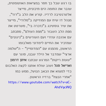
בו רגש שכל כך חסר במציאות האוטומטית, 
שובר את החומה הים תיכונית, מייצר 
אלטרנטיבה לרדיו. קורע את הלב ב"רוז", 
מנהל דו שיח עם המוזיקה ב"מלודי", מייצר 
את שיר גוסטינג ב"נזכרה בי", משרטט את 
מפת הלב השבור ב"מפת העולם", מתכתב 
עם אהובה עוזרי ועם השורשים ב"ניגונים" 
שמזכיר את החיים לימדוני מאלבומו 
הראשון, מהפנט עם "המדומיין" - ה"שלמה 
ארצי" שמדבר אל הילד שבנו, סוגר עם 
"שעות ריקות" המרגש שכתבו 
איתן דרמון 
ואריאל סגל
 ושוב שולח אותנו לקצה האלבום 
כדי למצוא את הכאב הנועל, ממש כמו 
"אחרי הנצח" ברדיו הראשון.
https://www.youtube.com/watch?v=aC-
AhdV9cWQ