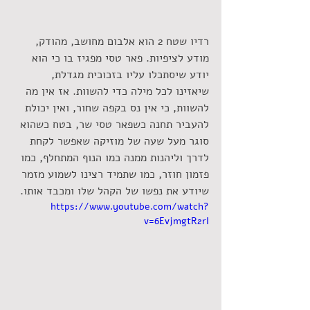
רדיו שטח 2 הוא אלבום מחושב, מהודק, 
מודע לציפיות. פאר טסי מפגיז בו כי הוא 
יודע שיסתכלו עליו בזכוכית מגדלת, 
שיאזינו לכל מילה כדי להשוות. אז אין מה 
להשוות, כי אין נס בקפה שחור, ואין יכולת 
להעביר תחנה כשפאר טסי שר, בטח כשהוא 
סוגר מעל שעה של מוזיקה שאפשר לקחת 
לדרך וליהנות ממנה כמו הנוף המתחלף, כמו 
פזמון חוזר, כמו שתמיד רצינו לשמוע מזמר 
שיודע את נפשו של הקהל שלו ומכבד אותו.
https://www.youtube.com/watch?
v=6EvjmgtR2rI