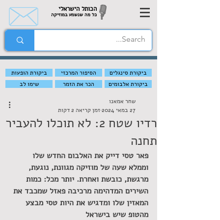
הכותל הישראלי
כל מה שנשמע במוזיקה
ביקורת סינגלים
הסיפור המרכזי
ביקורת הופעות
ביקורת אלבומים
הכר את הזמר
שימו לב
שחר אמאנו
27 במאי 2024
זמן קריאה 2 דקות
רדיו שטח 2: לא תוכלו להעביר
תחנה
פאר טסי דייק את האלבום החדש שלו 
וממלא שעה של מוזיקה מגוונת, נוגעת, 
מרגשת, כובשת ואחרת. יותר מכל: כמות 
השירים המדהימה מרכיבה פאזל שמכבד את 
המאזין שלו ומדגיש את היות טסי מבצע 
מהטופ שיש בישראל   