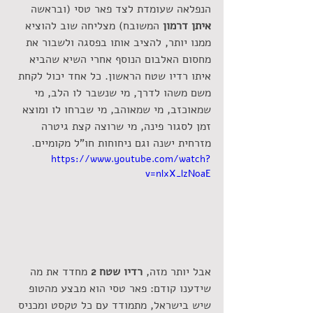
הנפלאה שעומדת לצד פאר טסי (ובראשה 
איתן דרמון 
המשובח) מצליחה שוב להוציא 
ממנו יותר, להציב אותו בפסגה ולשבור את 
מחסום האלבום הנוסף אחרי השיא שהביא 
איתו רדיו שטח הראשון. כל אחד יכול לקחת 
משם משהו לדרך, מי שנשבר לו הלב, מי 
שמאוכזב, מי שמאוהב, מי שברחו לו ומוצא 
זמן לסגור פינה, מי שרוצה קצת גיטרה 
מזרחית ישנה וגם ניחוחות חו"ל מקומיים.  
https://www.youtube.com/watch?
v=nlxX_lzNoaE
אבל יותר מזה, 
רדיו שטח 2
 מחדד את מה 
שידענו קודם: פאר טסי הוא מבצע מהטופ 
שיש בישראל, מתמודד עם כל טקסט ומכניס 