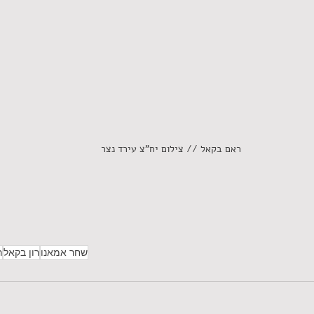
ראם בקאל // צילום יח"צ עירד נצר
שחר אמאנו
רון בקאל
ר