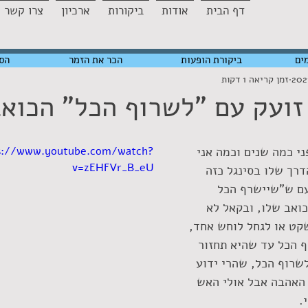
דף הבית
אודות
ביקורות
ארכיון
צרו קשר
ים
ביקורת הופעות
הכר את הזמר
הס
זמן קריאה 1 דקות
זועק עם "לשרוף הכל" הכוא
ני כמה שנים וכמה אני 
s://www.youtube.com/watch?
v=zEHFVr_B_eU
רך שלו בסינגל כזה 
ם ש"שיישרף הכל 
כואב שלו, ובקאל לא 
ט או לגחל לוחש אחד, 
 הכל עד שהיא תחזור 
לשרוף הכל, שהרי ידוע 
 האהבה אבל אולי האש 
. 