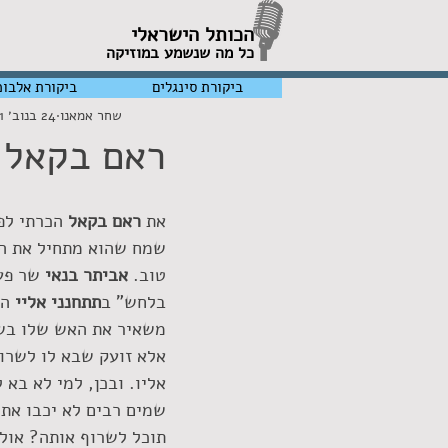
הכותל הישראלי
כל מה שנשמע במוזיקה
ביקורת סינגלים
ביקורת אלבומ
שחר אמאנו
24 בנוב׳ 2021
ראם בקאל 
את 
ראם בקאל
 הכרתי לפ
שמח שהוא מתחיל את הד
טוב. 
אביתר בנאי 
שר פע
בלחש" ב
תתחנני אליי
 ה
משאיר את האש שלו בשק
אלא זועק שבא לו לשרוף
אליו. ובכן, למי לא בא 
שמים רבים לא יכבו את
תוכל לשרוף אותה? אולי