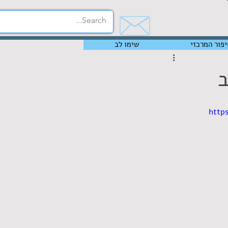
יפור המרכזי
שימו לב
ב
http