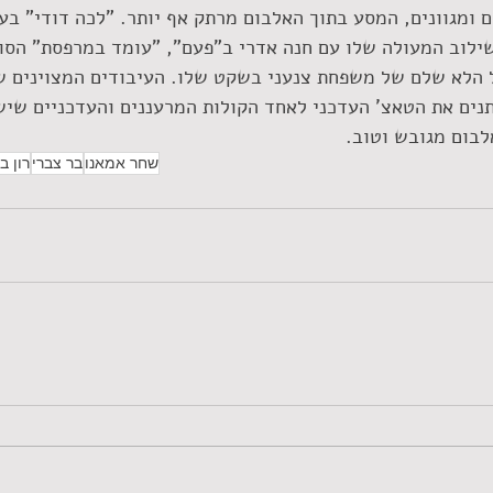
וצלחים ומגוונים, המסע בתוך האלבום מרתק אף יותר. "לכה דודי" ב
לוב המעולה שלו עם חנה אדרי ב"פעם", "עומד במרפסת" הסוחף
הלא שלם של משפחת צנעני בשקט שלו. העיבודים המצוינים ש
תנים את הטאצ' העדכני לאחד הקולות המרעננים והעדכניים שיש 
לבום מגובש וטוב.  
שחר אמאנו
בר צברי
רון ב