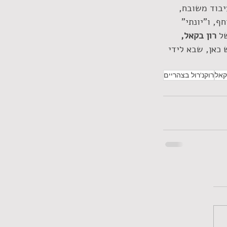
עיבוד משובח, 
, ו"יונתי" 
ל 
רון בקאל, 
כאן, שבא לידי 
קאל
רוקנ'רול בצהריים