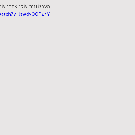
העכשווית שלו אחרי שה
watch?v=JtwdvQOP43Y