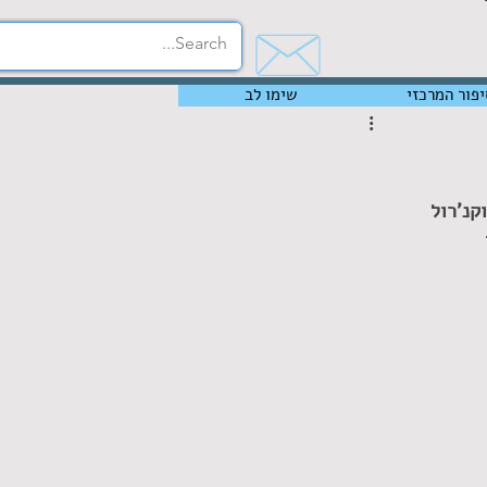
יפור המרכזי
שימו לב
נ'רול 