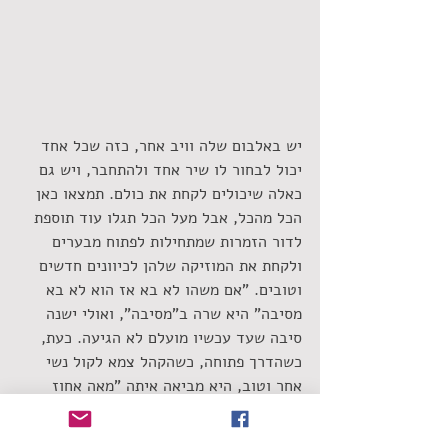
יש באלבום שלה וויב אחר, כזה שכל אחד 
יכול לבחור לו שיר אחד ולהתחבר, ויש גם 
כאלה שיכולים לקחת את כולם. תמצאו כאן 
הכל מהכל, אבל מעל הכל תגלו עוד תוספת 
לדור הזמרות שמתחילות לפתוח מבערים 
ולקחת את המוזיקה שלהן לכיוונים חדשים 
וטובים. "אם משהו לא בא אז הוא לא בא 
מסיבה" היא שרה ב"מסיבה", ואולי ישנה 
סיבה שעד עכשיו מועלם לא הגיעה. כעת, 
כשהדרך פתוחה, כשהקהל צמא לקול נשי 
אחר וטוב, היא מביאה איתה "מאה אחוז 
אש" (אריה) וגם יופי של מוזיקה מגוונת, 
מרתקת ומבטיחה.