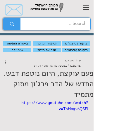
הכותל הישראלי
כל מה שנשמע במוזיקה
ביקורת סינגלים
הסיפור המרכזי
ביקורת הופעות
ביקורת אלבומים
הכר את הזמר
שימו לב
שחר אמאנו
14 בפבר׳ 2024
זמן קריאה 1 דקות
פעם עוקצת, היום נוטפת דבש.
החדש של הדר פרג'ון מתוק
מתמיד
https://www.youtube.com/watch?
v=TbHngv6QSEI