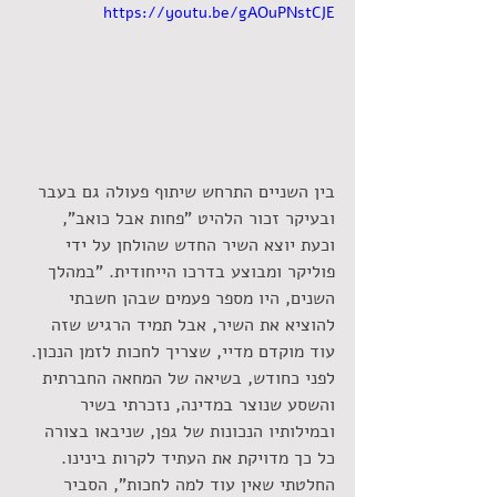
https://youtu.be/gAOuPNstCJE
בין השניים התרחש שיתוף פעולה גם בעבר 
ובעיקר זכור הלהיט "פחות אבל כואב", 
וכעת יוצא השיר החדש שהולחן על ידי 
פוליקר ומבוצע בדרכו הייחודית. "במהלך 
השנים, היו מספר פעמים שבהן חשבתי 
להוציא את השיר, אבל תמיד הרגיש שזה 
עוד מוקדם מדיי, שצריך לחכות לזמן הנכון. 
לפני כחודש, בשיאה של המחאה החברתית 
והשסע שנוצר במדינה, נזכרתי בשיר 
ובמילותיו הנכונות של גפן, שניבאו בצורה 
כל כך מדויקת את העתיד לקרות בינינו. 
החלטתי שאין עוד למה לחכות", הסביר 