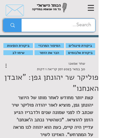
הכותל הישראלי
כל מה שנשמע במוזיקה
ביקורת סינגלים
הסיפור המרכזי
ביקורת הופעות
ביקורת אלבומים
הכר את הזמר
שימו לב
שחר אמאנו
30 במאי 2023
זמן קריאה 1 דקות
פוליקר שר יהונתן גפן: "אובדן
האנחנו"
קצת יותר מחודש לאחר מותו של היוצר 
יהונתן גפן, מוציא לאור יהודה פוליקר שיר 
שכתב לו לפני שמונה שנים ולדבריו הגיע 
הזמן להוציאו. "כשהשיר נכתב ה'אנחנו' 
עדיין היה קיים, כעת הוא יהווה לנו מראה 
על המתרחש". האזינו לשיר