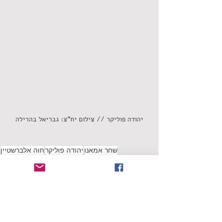
יהודה פוליקר // צילום יח"צ: גבריאל בהרילה
שחר אמאנו
יהודה פוליקר
חוה אלברשטיין
ספרי לי לי לאט
שימו לב