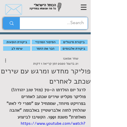
הכותל הישראלי
כל מה שנשמע במוזיקה
ביקורת סינגלים
הסיפור המרכזי
ביקורת הופעות
ביקורת אלבומים
הכר את הזמר
שימו לב
שחר אמאנו
21 בדצמ׳ 2020
זמן קריאה 1 דקות
פוליקר מחדש ומרגש עם שירים
שכתב לאחרים
לרגל יום הולדתו ה-70 (מזל טוב יהודה!) 
פוליקר מקליט שירים שכתב לאחרים 
בפרויקט מיוחד, שמתחיל עם "ספרי לי לאט" 
שהלחין לחוה אלברשטיין באלבומה "אהבה 
מאלתרת" משנת 1991. הקשיבו לביצוע
https://www.youtube.com/watch?