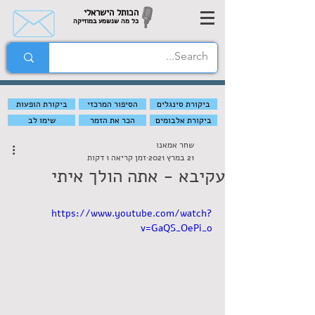
הכותל הישראלי
כל מה שנשמע במוזיקה
ביקורת סינגלים
הסיפור המרכזי
ביקורת הופעות
ביקורת אלבומים
הכר את הזמר
שימו לב
שחר אמאנו
21 במרץ 2021
זמן קריאה 1 דקות
עקיבא - אתה הולך איתי
https://www.youtube.com/watch?
v=GaQS_OePi_o