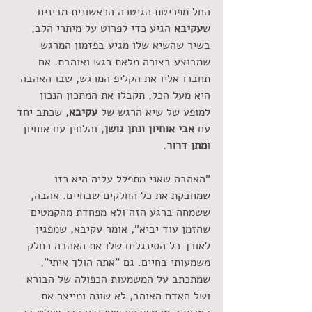
החל מפריטת הגיטרה הראשונית מבינים 
ש
עקיבא 
הגיע כדי לפרוט על מיתרי הלב, 
בשיר שהשיא שלו מגיע בפזמון המרגש 
שמבוצע בצורה מלאת רגש ואוהבת. אם 
תחברו אליו את הקליפ המרגש, שבו האהבה 
היא מעל הכל, תקבלו את המתכון הנכון 
למופע של שיא הרגש של 
עקיבא
, שכתב יחד 
עם 
אבי אוחיון ונתן גושן
, והלחין עם אוחיון 
ו
מתן דרור
. 
"האהבה שאני מתפלל עליה היא כזו 
שמחבקת את כל החלקים שבחיים. אהבה, 
ששמחה ברגע הזה ולא מפחדת מהקמטים 
שהזמן עוד יביא", אומר עקיבא, שמפגין 
לאורך כל הסינגלים שלו את האהבה כחלק 
משמעותי בחיים. גם "אתה הולך איתי", 
שמתכתב על המשמעות הכפולה של הבורא 
ושל האדם האוהב, לא שונה ומייצר את 