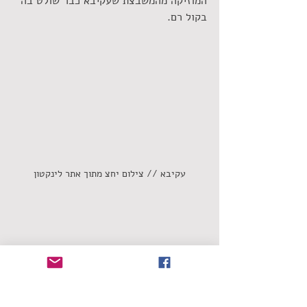
המוזיקה מהמשבצת שעקיבא כבר שולט בה 
בקול רם. 
עקיבא // צילום יחצ מתוך אתר לינקטון
שחר אמאנו
אבי אוחיון
עקיבא
אתה הולך איתי
סינגלים