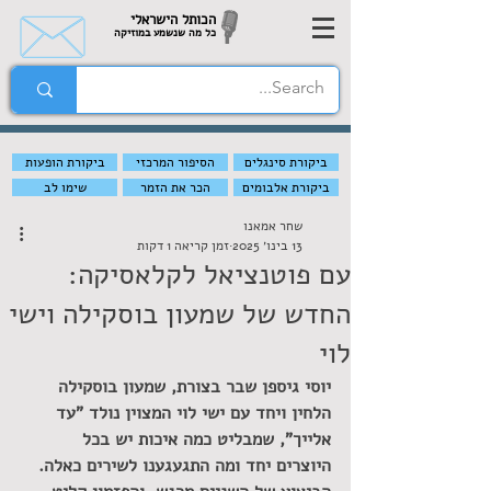
הכותל הישראלי
כל מה שנשמע במוזיקה
ביקורת סינגלים
הסיפור המרכזי
ביקורת הופעות
ביקורת אלבומים
הכר את הזמר
שימו לב
שחר אמאנו
13 בינו׳ 2025
זמן קריאה 1 דקות
עם פוטנציאל לקלאסיקה:
החדש של שמעון בוסקילה וישי
לוי
יוסי גיספן שבר בצורת, שמעון בוסקילה 
הלחין ויחד עם ישי לוי המצוין נולד "עד 
אלייך", שמבליט כמה איכות יש בכל 
היוצרים יחד ומה התגעגענו לשירים כאלה. 