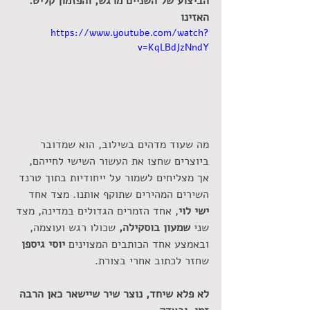
הביצוע של השניים מרגש, והפזמון קליט. 
האזינו 
https://www.youtube.com/watch?
v=KqLBdJzNndY
מה שעוד מדהים בשילוב, הוא שמדובר 
ביוצרים שחצו את העשור השישי לחייהם, 
אך מצליחים לשמור על ייחודיות בתוך טרנד 
השירים המהירים שתוקף אותנו. מצד אחד 
ישי לוי
, אחד הזמרים הגדולים במדינה, מצד 
שני 
שמעון בוסקילה, 
שכולו רגש ועוצמה, 
ובאמצע אחד הכותבים המצוינים 
יוסי גיספן 
שחזר לכתוב אחרי בצורת. 
לא פלא שיחד, נוצר שיר שיישאר כאן הרבה 