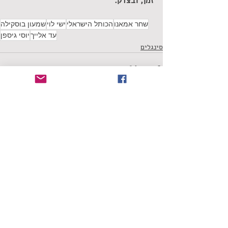
זמן, ובצדק. 
שחר אמאנו
הכותל הישראלי
ישי לוי
שמעון בוסקילה
עד אלייך
יוסי גיספן
סינגלים
תגובות
כתיבת תגובה...
דף הבית
ביקורת סינגלים
הסיפור המרכזי
צרו קשר