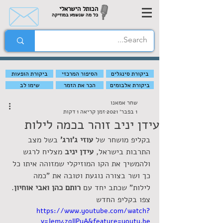
הכותל הישראלי
כל מה שנשמע במוזיקה
ביקורת סינגלים
הסיפור המרכזי
ביקורת הופעות
ביקורת אלבומים
הכר את הזמר
שימו לב
שחר אמאנו
1 בפבר׳ 2021
זמן קריאה 1 דקות
עידן יניב זוהר בכמה לילות
בקליפ מושחר של 
עוזי ג'ורג' 
בשל מצב 
התרבות בישראל, 
עידן יניב
 מצליח לרגש 
ולהמשיך את הקו המוזיקלי שמזוהה איתו כל 
כך ושר בצורה נוגעת וטובה את "כמה 
לילות" שכתב יחד עם 
רותם כהן ואבי אוחיון
. 
צפו בקליפ החדש 
https://www.youtube.com/watch?
v=Jem4zqIlPyA&feature=youtu.be