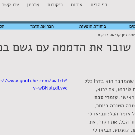
דף הבית
אודות
ביקורות
ארכיון
צרו קשר
ים
ביקורת הופעות
הכר את הזמר
הס
זמן קריאה 1 דקות
 שובר את הדממה עם גשם ב
רבים לא מתייחסים לכך שהמדבר הוא בדרl כלל 
s://www.youtube.com/watch?
v=wBNul4dLvvc
 שיבוא, אם יבוא, 
האישי. 
עומרי סבח
ורה הטובה ביותר, 
 אומר הכל: תביאו לי 
 הכל, את הקור, את 
הגעגוע. תביאו לי 