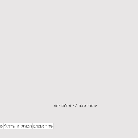
עומרי סבח // צילום יחצ
שחר אמאנו
הכותל הישראלי
עו