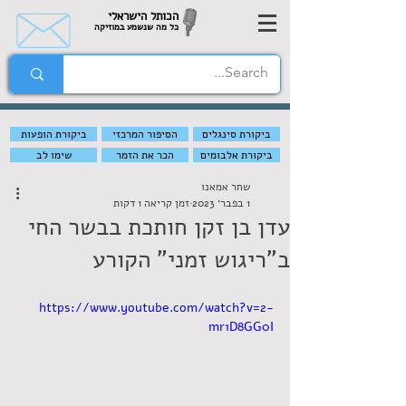
הכותל הישראלי
כל מה שנשמע במוזיקה
ביקורת סינגלים
הסיפור המרכזי
ביקורת הופעות
ביקורת אלבומים
הכר את הזמר
שימו לב
שחר אמאנו
1 בפבר׳ 2023
זמן קריאה 1 דקות
עדן בן זקן חותכת בבשר החי
ב"ריגוש זמני" הקורע
https://www.youtube.com/watch?v=2-
mr1D8GG0I