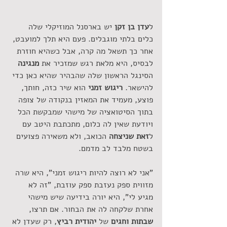
ל
עדן בן זקן 
יש בארסנל המוזיקלי שלה 
כלים בלתי מוגבלים. פעם היא תלך למועבט, 
אחר כך תשאל מה קרה, אבל כשהיא חוזרת 
לבסיס, היא מלאת רגש שמזכיר את 
מנגינה
הסינגל הראשון שלה שהבהיר שהיא כאן כדי 
להישאר. 
ריגוש זמני
 הוא שיר כזה, חותך, 
פוצע, מעמיד את המאזין בנקודה של צופה 
בתוך הסיטואציה של מישהי שמבקשת הכל 
ויודעת שאין לה כלום, מתכתבת היטב עם 
ל
זאת שניצחה
 הכואב, ולא משאירה פצועים 
בשטח מלבד לב מדמם. 
"אני לא רוצה להיות ריגוש זמני", היא שרה 
מזווית ספק נעזבת ספק עוזבת, "זה לא 
מגיע לי", היא יורה בידיעה שיש מישהי 
אחרת שלקחה לה את הבחור. אם תרצו, 
שבתות וחגים
 של 
יהודית רביץ
, רק שעדן לא 