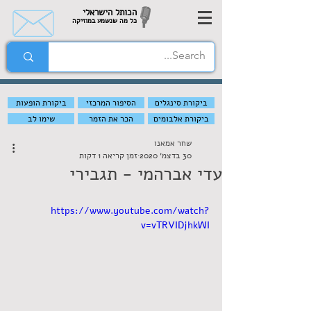
הכותל הישראלי
כל מה שנשמע במוזיקה
ביקורת סינגלים
הסיפור המרכזי
ביקורת הופעות
ביקורת אלבומים
הכר את הזמר
שימו לב
שחר אמאנו
30 בדצמ׳ 2020
זמן קריאה 1 דקות
עדי אברהמי - תגבירי
https://www.youtube.com/watch?
v=vTRVIDjhkWI