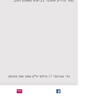
מסר מדויק שעובר בביצוע מאופק וטוב.  
עדי אברהמי // צילום יח"צ מתוך אתר פטיפון
שחר אמאנו
עדי אברהמי
תגבירי
אהבה
סינגלים