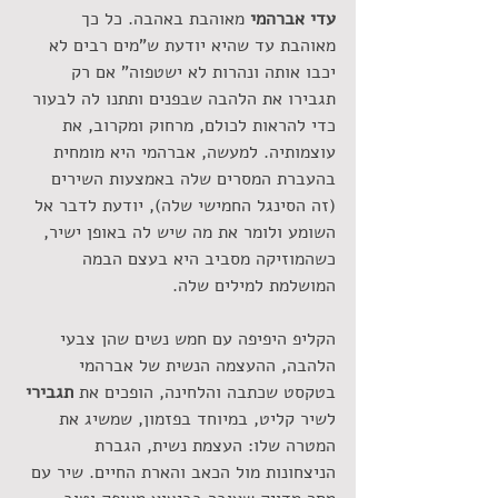
עדי אברהמי 
מאוהבת באהבה. כל כך 
מאוהבת עד שהיא יודעת ש"מים רבים לא 
יכבו אותה ונהרות לא ישטפוה" אם רק 
תגבירו את הלהבה שבפנים ותתנו לה לבעור 
כדי להראות לכולם, מרחוק ומקרוב, את 
עוצמותיה. למעשה, אברהמי היא מומחית 
בהעברת המסרים שלה באמצעות השירים 
(זה הסינגל החמישי שלה), יודעת לדבר אל 
השומע ולומר את מה שיש לה באופן ישיר, 
כשהמוזיקה מסביב היא בעצם הבמה 
המושלמת למילים שלה.
הקליפ היפיפה עם חמש נשים שהן צבעי 
הלהבה, ההעצמה הנשית של אברהמי 
בטקסט שכתבה והלחינה, הופכים את 
תגבירי 
לשיר קליט, במיוחד בפזמון, שמשיג את 
המטרה שלו: העצמת נשית, הגברת 
הניצחונות מול הכאב והארת החיים. שיר עם 