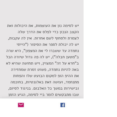
יש לסימה נון את העוצמות, את היכולות ואת 
הקצב הנכון כדי לפלס את הדרך שלה 
לצמרת ולסחוף לשם אחרות. אין לה עקבות, 
יש לה יכולת לספר את הסיפור ("הייתי 
נחמדה עד ששברו לי את המצפון", היא שרה 
ב"מטען חבלה"), יש לה פה גדול שיורה הכל 
ב"חרא על זה" המצוין, ויש תחושה שהיא לא 
באה להיות נחמדה, פשוט זמרת שמחזירה 
את ההיפ הופ למקום הבועט שלו והפחות 
מתנחמד, ועושה זאת באלגנטיות, בחוכמה 
ובישירות במשך כל האלבום. בניגוד לסיום, 
שבו מתבקשים לומר ביי לסימה, הגיע הזמן 
שנגיד היי לסימה, המרענן הרשמי של ההיפ 
הופ הישראלי.
https://www.youtube.com/watch?