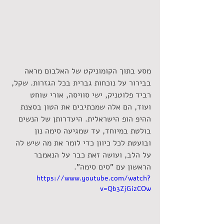
מסע בתוך הקומוניקט של האלבום מראה 
בבירור על נוכחות גברית בכל הגזרות. שקל, 
רביד פלוטניק, ישי סוויסה, אורי שוחט 
ועוד, הם אלה שמכתיבים את הטון בסצנת 
ההיפ הופ הישראלית. היעדרותן של הנשים 
בולטת במיוחד, עד שמגיעה סימה נון 
ובועטת לכל כיוון כדי לומר את מה שיש לה 
על הלב, ועושה זאת כבר על הנאמבר 
הראשון עם "סים סימה".
https://www.youtube.com/watch?
v=Qb3ZjGizCOw