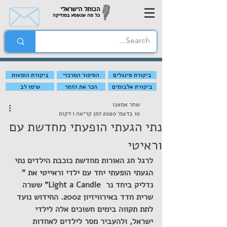
הכותל הישראלי
כל מה שנשמע במוזיקה
ביקורת סינגלים
הסיפור המרכזי
ביקורת הופעות
ביקורת אלבומים
הכר את הזמר
שימו לב
שחר אמאנו
10 בדצמ׳ 2020
זמן קריאה 1 דקות
נתי הגעתי הופעתי מחדשת עם
וראיטי
לרגל חג האורות מחדשת כוכבת הילדים נתי 
הגעתי הופעתי יחד עם ילדי וראייטי את " 
נדליק ביחד נר  Light a Candle" ששרה 
שרית חדד באירוויזיון 2002. החידוש נועד 
לתת תקווה בימים חשוכים אלה לילדי 
ישראל, ולהעביר מסר לילדים לאחדות 