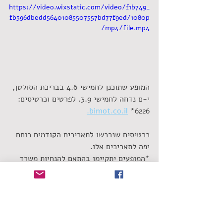
https://video.wixstatic.com/video/f1b749_
fb396dbedd56401085507557bd77f9ed/1080p
/mp4/file.mp4
המופע שתוכנן לחמישי 4.6 בבריכת הסולטן, 
י-ם נדחה לחמישי 3.9. לפרטים וכרטיסים: 
bimot.co.il.
6226* 
כרטיסים שנרכשו לתאריכים הקודמים כוחם 
יפה לתאריכים אלו.
*המופעים יתקיימו בהתאם להנחיות משרד 
הבריאות.
שימו לב