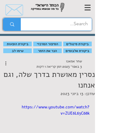
הכותל הישראלי
כל מה שנשמע במוזיקה
ביקורת סינגלים
הסיפור המרכזי
ביקורת הופעות
ביקורת אלבומים
הכר את הזמר
שימו לב
שחר אמאנו
3 באפר׳ 2023
זמן קריאה 1 דקות
נסרין מאושרת בדרך שלה, וגם
אנחנו
עודכן:
13 ביוני 2023
https://www.youtube.com/watch?
v=ZUE6L63C68k