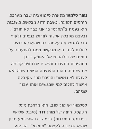
נופר סלמאן
 מתארת סיטואציה שבה מערכת 
היחסים תקועה. כשבת הזוג מבקשת תשובות 
היא נענית ב"תחלמי כי אני כבר לא חולם", 
ובעצם מקבלת אישור לפרוש כנפיים ולעוף 
כדי להגיש אם עצמה. רק שהיא לא רוצה 
לחלום לבד, היא מבקשת ממנו להתעורר על 
החיים שלו ולהביט אל האופק - וכך 
מתהפכות היוצרות והיא זו שדוחפת קדימה 
את שניהם. מהות ההעצמה הנשית שבה היא 
לעולם לא נוטשת והופכת ממי שקיבלה 
אישור לחלום למי שתגשים אותו עבור 
שניהם. 
לסלמאן יש קול טוב, היא מרחפת מעל 
הטקסט היפה של 
מורן דוד
 (סינגל שלישי 
בפרויקט הסירנות)
ברמה כזו שהשומע מבין 
שהיא גם שרה לעצמה "תחלמי". הביצוע 