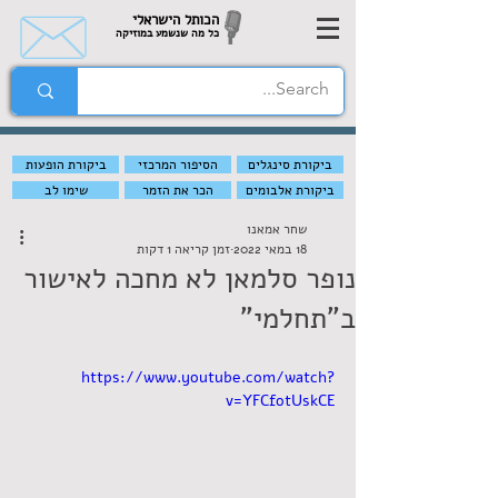
הכותל הישראלי
כל מה שנשמע במוזיקה
ביקורת סינגלים
הסיפור המרכזי
ביקורת הופעות
ביקורת אלבומים
הכר את הזמר
שימו לב
שחר אמאנו
18 במאי 2022
זמן קריאה 1 דקות
נופר סלמאן לא מחכה לאישור
ב"תחלמי"
https://www.youtube.com/watch?
v=YFCfotUskCE