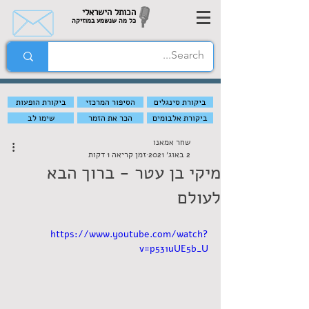
הכותל הישראלי
כל מה שנשמע במוזיקה
ביקורת סינגלים
הסיפור המרכזי
ביקורת הופעות
ביקורת אלבומים
הכר את הזמר
שימו לב
שחר אמאנו
2 באוג׳ 2021
זמן קריאה 1 דקות
מיקי בן עטר - ברוך הבא
לעולם
https://www.youtube.com/watch?
v=p531uUE5b_U