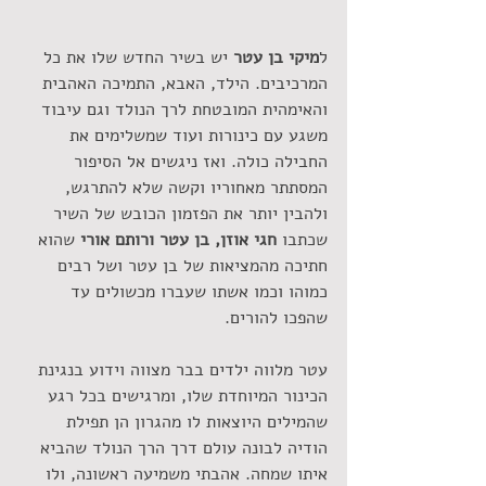
ל
מיקי בן עטר
 יש בשיר החדש שלו את כל 
המרכיבים. הילד, האבא, התמיכה האהבית 
והאימהית המובטחת לרך הנולד וגם עיבוד 
משגע עם כינורות ועוד שמשלימים את 
החבילה כולה. ואז ניגשים אל הסיפור 
המסתתר מאחוריו וקשה שלא להתרגש, 
ולהבין יותר את הפזמון הכובש של השיר 
שכתבו 
חגי אוזן, בן עטר ורותם אורי 
שהוא 
חתיכה מהמציאות של בן עטר ושל רבים 
כמוהו וכמו אשתו שעברו מכשולים עד 
שהפכו להורים. 
עטר מלווה ילדים בבר מצווה וידוע בנגינת 
הכינור המיוחדת שלו, ומרגישים בכל רגע 
שהמילים היוצאות לו מהגרון הן תפילת 
הודיה לבונה עולם דרך הרך הנולד שהביא 
איתו שמחה. אהבתי משמיעה ראשונה, ולו 