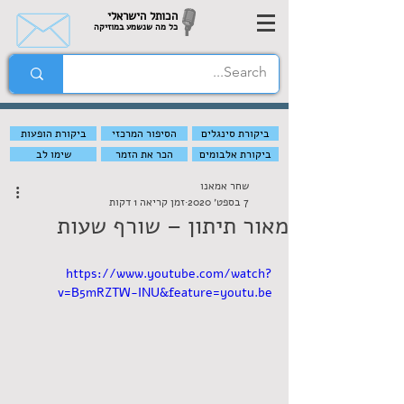
הכותל הישראלי
כל מה שנשמע במוזיקה
ביקורת סינגלים
הסיפור המרכזי
ביקורת הופעות
ביקורת אלבומים
הכר את הזמר
שימו לב
שחר אמאנו
7 בספט׳ 2020
זמן קריאה 1 דקות
מאור תיתון – שורף שעות
https://www.youtube.com/watch?
v=B5mRZTW-INU&feature=youtu.be