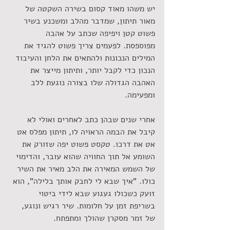
יש משהו מאוד קסום בשירה השקטה של 
מאור תיתון, שמדבר מהלב ומשכנע בשיר 
פשוט קטן ויפיפה שכתב על אהבה 
מפוספסת. לפעמים צריך פשוט להגיד את 
המילים הנכונות ולהתאים את הלחן והעיבוד 
הנכון כדי לקבל יותר, ותיתון מייצר את 
האהבה הגדולה שלו בצורה נוגעת ללב 
ומפעימה. 
אחרי שנים שבהן כתב לאחרים ואולי לא 
קיבל את הבמה הראויה לו, תיתון מפלס אט 
אט את דרכו. טקסט פשוט יפה שזורק את 
השומע אל תוך החוויה שהוא עובר, והדימוי 
של השמש המאירה את הלב מאיר את השיר 
כולו. "איך שבא לי לחבק אותך בלילה", הוא 
זועק כשכולו געגוע שבא לידי ביטוי 
בשריפת זמן על חלומות. שיר רגיש ונוגע, 
של זמר מסקרן שהולך ומתפתח. 