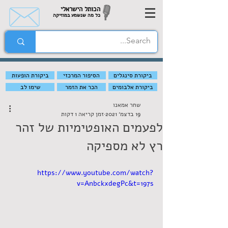
הכותל הישראלי
כל מה שנשמע במוזיקה
ביקורת סינגלים
הסיפור המרכזי
ביקורת הופעות
ביקורת אלבומים
הכר את הזמר
שימו לב
שחר אמאנו
19 בדצמ׳ 2021
זמן קריאה 1 דקות
לפעמים האופטימיות של זהר
רץ לא מספיקה
https://www.youtube.com/watch?
v=AnbckxdegPc&t=197s