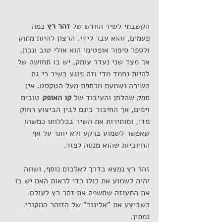
הקשבתי לשיר החדש של 
זהר רץ
 כמה 
פעמים, והוא עבר לידי. הרצון להיות מתוק 
ולספר סיפור אופטימי הוא אולי טוב ונכון, 
אך מצד שני נעדר עומק, יש בו תחושה של 
להיות נחמד מדי וזה פוגע בשיר כי גם 
השירה נשמעת מרחפת מעל הטקסט. אין 
ספק שהלחן והעיבוד של 
קו האופק
 טובים 
ויפים, אך החיבור בינם לבין הביצוע רחוק 
מדי, ומותירות את השיר בכללותו כמשהו 
שאפשר לשמוע ברקע ולא יותר על אף 
החיוביות שהוא מנסה לפזר. 
זהר רץ נמצא בדרך לאלבום נוסף, ושווה 
יהיה לשמוע את כולו כדי לראות האם יש בו 
את התעוזה שחשפה את זהר רץ לעולם 
כשביצע את "אלינור" של הזוהר המקורי. 
נמתין.