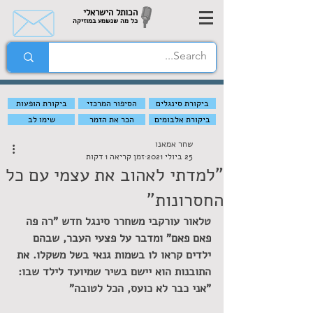
הכותל הישראלי
כל מה שנשמע במוזיקה
ביקורת סינגלים
הסיפור המרכזי
ביקורת הופעות
ביקורת אלבומים
הכר את הזמר
שימו לב
שחר אמאנו
25 ביולי 2021
זמן קריאה 1 דקות
"למדתי לאהוב את עצמי עם כל
החסרונות"
טלאור עורקבי משחרר סינגל חדש "רה פה 
פאם פאם" ומדבר על פצעי העבר, שבהם 
ילדים קראו לו בשמות גנאי בשל משקלו. את 
התובנות הוא יישם בשיר שמיועד לילד שבו: 
"אני כבר לא כועס, הכל לטובה"