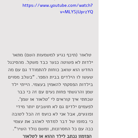
https://www.youtube.com/watch?
v=MLYSjUprzYQ
 טלאור (תיכף נגיע למשמעות השם) מתאר 
ילדות לא פשוטה כנער כבד משקל. מהסינגל 
החדש הוא שואב כוחות להתמודד גם עם מה 
שעשו לו הילדים בבית הספר. "בשלב מסוים 
בילדות הפסקתי להאמין בעצמי. הייתי ילד 
שמן והרגשתי פחות נעים עם זה כי כבר 
שכחתי איך קוראים לי 'טלאור או שמן'. 
לפעמים ילדים גם לא חושבים יותר מידי 
ופוגעים, אבל אני לא כועס זה הכל לטובה 
כי בסופו של דבר למדתי לאהוב את עצמי 
ככה עם כל החסרונות, ומשם נולד השיר".
 הפזמון נכתב לילד ההוא או לטלאור 