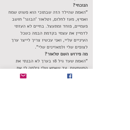
הנוכחי?
"האמת שהילד הזה שבתוכי הוא פשוט שמח 
ואמיץ, מעז לחלום, וטלאור 'הבוגר' חושב 
פעמיים, פוחד ומתעצל. בחיים לא העזתי 
לדמיין את עצמי בקדמת הבמה כשכל 
העיניים עליי, ואני עכשיו צריך לייצר ערך 
לצופים שלי ולמאזינים שלי".
מה פירוש השם טלאור?
"האמת שעד גיל 18 בערך לא הבנתי את 
המשמעות, עד שאמא שלי גילתה לי את 
הפסוק מספר ישעיהו '
יִחְיוּ מֵתֶיךָ, נְבֵלָתִי 
יְקוּמוּן; הָקִיצוּ וְרַנְּנוּ שֹׁכְנֵי עָפָר, כִּי טַל אוֹרֹת 
טַלֶּךָ, וָאָרֶץ, רְפָאִים תַּפִּיל'. 
ישעיהו מתנבא בו 
על טל של אור, שבקץ הימים יגרום לתחיית 
המתים".
שחר אמאנו
טלאור עורקבי
רה פה פאם פאם
ניסים עורקבי
הכר את הזמר